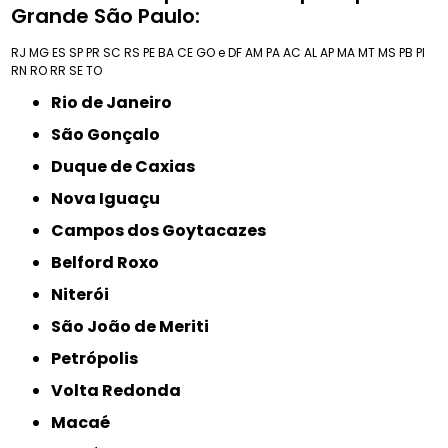
Grande São Paulo:
RJ
MG
ES
SP
PR
SC
RS
PE
BA
CE
GO e DF
AM
PA
AC
AL
AP
MA
MT
MS
PB
PI
RN
RO
RR
SE
TO
Rio de Janeiro
São Gonçalo
Duque de Caxias
Nova Iguaçu
Campos dos Goytacazes
Belford Roxo
Niterói
São João de Meriti
Petrópolis
Volta Redonda
Macaé