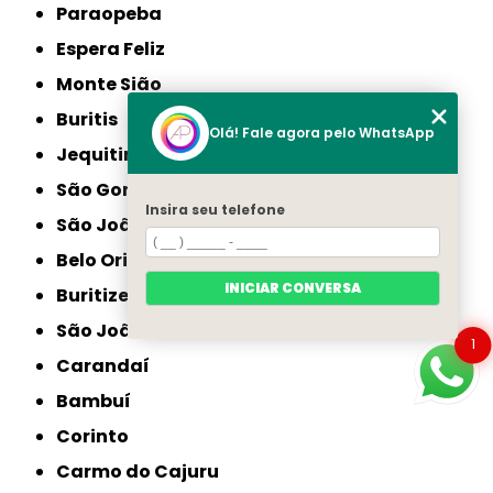
Paraopeba
Espera Feliz
Monte Sião
Buritis
Olá! Fale agora pelo WhatsApp
Jequitinhonha
São Gonçalo do Sapucaí
Insira seu telefone
São João da Ponte
Belo Oriente
INICIAR CONVERSA
Buritizeiro
São João do Paraíso
1
Carandaí
Bambuí
Corinto
Carmo do Cajuru