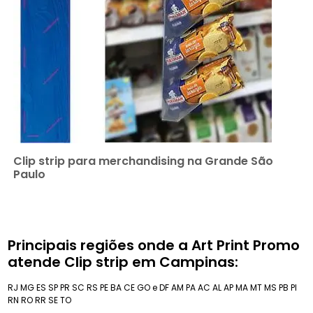
Clip strip para merchandising na Grande São
Paulo
Principais regiões onde a Art Print Promo
atende Clip strip em Campinas:
RJ
MG
ES
SP
PR
SC
RS
PE
BA
CE
GO e DF
AM
PA
AC
AL
AP
MA
MT
MS
PB
PI
RN
RO
RR
SE
TO