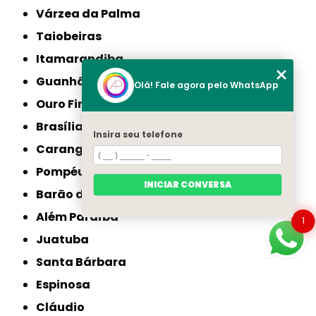
Várzea da Palma
Taiobeiras
Itamarandiba
Guanhães
Olá! Fale agora pelo WhatsApp
Ouro Fino
Brasília de Minas
Insira seu telefone
Carangola
Pompéu
INICIAR CONVERSA
Barão de Cocais
Além Paraíba
1
Juatuba
Santa Bárbara
Espinosa
Cláudio