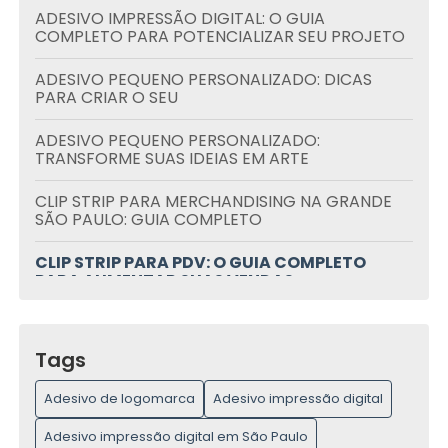
ADESIVO IMPRESSÃO DIGITAL: O GUIA
COMPLETO PARA POTENCIALIZAR SEU PROJETO
ADESIVO PEQUENO PERSONALIZADO: DICAS
PARA CRIAR O SEU
ADESIVO PEQUENO PERSONALIZADO:
TRANSFORME SUAS IDEIAS EM ARTE
CLIP STRIP PARA MERCHANDISING NA GRANDE
SÃO PAULO: GUIA COMPLETO
CLIP STRIP PARA PDV: O GUIA COMPLETO
PARA AUMENTAR SUAS VENDAS
DISPLAY PERSONALIZADO DE TAMANHO REAL: O
GUIA ESSENCIAL PARA VOCÊ
Tags
DISPLAY PERSONALIZADO PARA PDV EM SÃO
Adesivo de logomarca
Adesivo impressão digital
PAULO: GUIA ESSENCIAL
Adesivo impressão digital em São Paulo