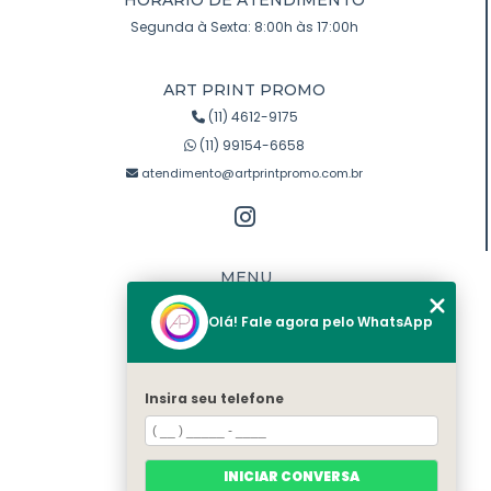
Segunda à Sexta: 8:00h às 17:00h
ART PRINT PROMO
(11) 4612-9175
(11) 99154-6658
atendimento@artprintpromo.com.br
MENU
Home
Olá! Fale agora pelo WhatsApp
Quem somos
Produtos
Blog
Insira seu telefone
Contato
Categorias
Mapa do site
INICIAR CONVERSA