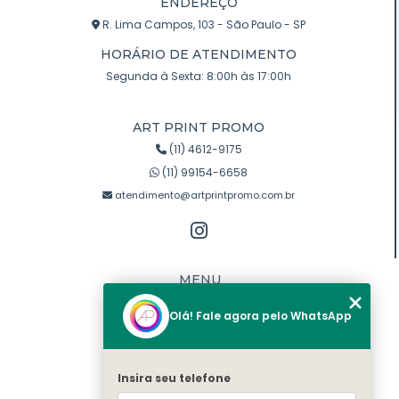
ENDEREÇO
R. Lima Campos, 103 - São Paulo - SP
HORÁRIO DE ATENDIMENTO
Segunda à Sexta: 8:00h às 17:00h
ART PRINT PROMO
(11) 4612-9175
(11) 99154-6658
atendimento@artprintpromo.com.br
MENU
Home
Olá! Fale agora pelo WhatsApp
Quem somos
Produtos
Blog
Insira seu telefone
Contato