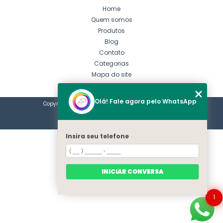
Home
Quem somos
Produtos
Blog
Contato
Categorias
Mapa do site
Olá! Fale agora pelo WhatsApp
Copyright © Art Print Promo. (Lei 9610 de 19/02/1998)
HTML
CSS
Insira seu telefone
INICIAR CONVERSA
1