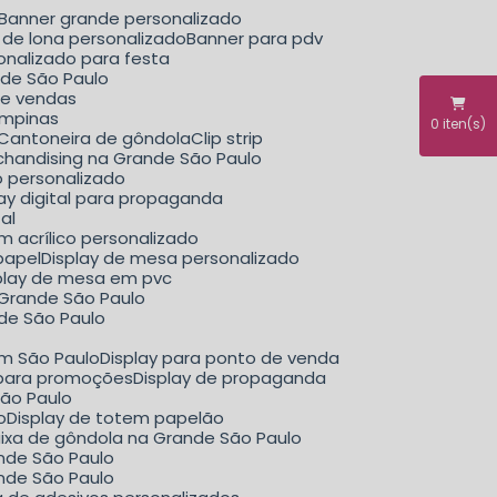
Banner grande personalizado
r de lona personalizado
Banner para pdv
sonalizado para festa
nde São Paulo
de vendas
ampinas
0
iten(s)
Cantoneira de gôndola
Clip strip
erchandising na Grande São Paulo
ão personalizado
play digital para propaganda
tal
m acrílico personalizado
papel
Display de mesa personalizado
splay de mesa em pvc
a Grande São Paulo
nde São Paulo
em São Paulo
Display para ponto de venda
y para promoções
Display de propaganda
São Paulo
o
Display de totem papelão
aixa de gôndola na Grande São Paulo
ande São Paulo
ande São Paulo