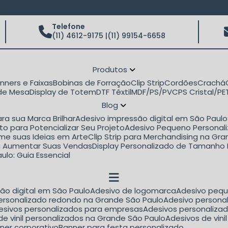
Telefone
(11) 4612-9175 |
(11) 99154-6658
Produtos
anners e Faixas
Bobinas de Forração
Clip Strip
Cordões
Crachá
 de Mesa
Display de Totem
DTF Téxtil
MDF/PS/PVC
PS Cristal/P
Blog
ra sua Marca Brilhar
Adesivo impressão digital em São Paul
to para Potencializar Seu Projeto
Adesivo Pequeno Personali
rme suas Ideias em Arte
Clip Strip para Merchandising na G
ara Aumentar Suas Vendas
Display Personalizado de Tamanho 
ulo: Guia Essencial
são digital em São Paulo
Adesivo de logomarca
Adesivo peq
personalizado redondo na Grande São Paulo
Adesivo person
desivos personalizados para empresas
Adesivos personaliza
 de vinil personalizados na Grande São Paulo
Adesivos de vin
nner corporativo
Banner para festa personalizado