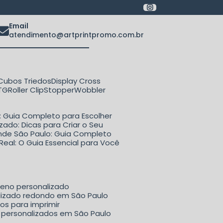
Email
atendimento@artprintpromo.com.br
Cubos Triedos
Display Cross
ETG
Roller Clip
Stopper
Wobbler
o: Guia Completo para Escolher
zado: Dicas para Criar o Seu
rande São Paulo: Guia Completo
Real: O Guia Essencial para Você
ueno personalizado
alizado redondo em São Paulo
dos para imprimir
il personalizados em São Paulo