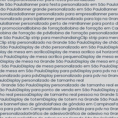
de São Paulo
Banner para festa personalizado em São Paulo
São Paulo
Banner grande personalizado em São Paulo
Banne
rsonalizado
Banner personalizado para empresa
Banner per
rsonalizado para loja
Banner personalizado para loja na Gra
aulo
Banner personalizado perto de mim
Banner para ponto 
er promocional
Bobina de forração
Bobina de forração em C
Bobina de forração de pdv
Bobina de forração personalizada
nde São Paulo
Clip strip para merchandising
Clip strip para m
Clip strip personalizado na Grande São Paulo
Display de ch
 São Paulo
Display de chão personalizado em São Paulo
Dis
splay de mesa em acrílico
Display de mesa acrilico a4 horizon
ão Paulo
Display de mesa acrílico pequeno
Display de mesa e
o
Display de mesa na Grande São Paulo
Display de mesa em 
e São Paulo
Display de mesa personalizado em São Paulo
Di
y de mesa em São Paulo
Display para pdv
Display para pdv n
ersonalizado para pdv
Display personalizado para pdv na Gra
aulo
Display personalizado de tamanho real
a Grande São Paulo
Display personalizado de tamanho real 
São Paulo
Display para ponto de venda em São Paulo
Displa
nho real pessoa
Display de tamanho real pessoa na Grande 
Paulo
Display de totem
Display de totem na Grande São Paul
de banner
Faixa de gôndola
Faixa de gôndola em Campinas
F
ola para pdv em Campinas
Faixa de gôndola para pdv na Gr
a personalizada
Gráfica de adesivo
Gráfica de adesivo na Gr