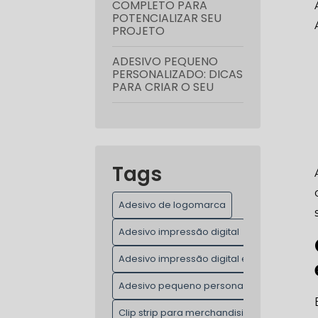
COMPLETO PARA
POTENCIALIZAR SEU
PROJETO
ADESIVO PEQUENO
PERSONALIZADO: DICAS
PARA CRIAR O SEU
ADESIVO PEQUENO
PERSONALIZADO:
TRANSFORME SUAS
IDEIAS EM ARTE
Tags
CLIP STRIP PARA
MERCHANDISING NA
Adesivo de logomarca
GRANDE SÃO PAULO:
GUIA COMPLETO
Adesivo impressão digital
CLIP STRIP PARA PDV: O
Adesivo impressão digital em São Paulo
GUIA COMPLETO PARA
AUMENTAR SUAS
Adesivo pequeno personalizado
VENDAS
Clip strip para merchandising na Grande S