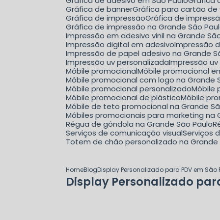
Gráfica de adesivo em São Paulo
Gráfica
Gráfica de banner
Gráfica para cartão de 
Gráfica de impressão
Gráfica de impress
Gráfica de impressão na Grande São Pau
Impressão em adesivo vinil na Grande Sã
Impressão digital em adesivo
Impressão d
Impressão de papel adesivo na Grande S
Impressão uv personalizada
Impressão uv
Móbile promocional
Móbile promocional 
Móbile promocional com logo na Grande 
Móbile promocional personalizado
Móbil
Móbile promocional de plástico
Móbile p
Móbile de teto promocional na Grande S
Móbiles promocionais para marketing na
Régua de gôndola na Grande São Paulo
Serviços de comunicação visual
Serviços
Totem de chão personalizado na Grande
Home
Blog
Display Personalizado para PDV em São 
Display Personalizado par