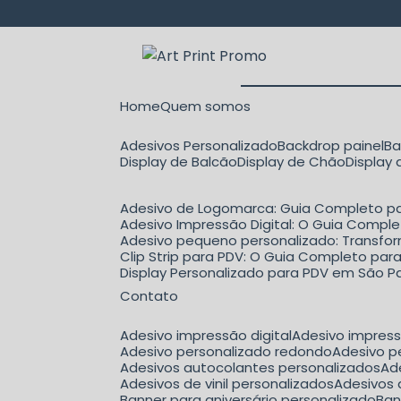
Home
Quem somos
Adesivos Personalizado
Backdrop painel
B
Display de Balcão
Display de Chão
Display
Adesivo de Logomarca: Guia Completo pa
Adesivo Impressão Digital: O Guia Comple
Adesivo pequeno personalizado: Transfo
Clip Strip para PDV: O Guia Completo p
Display Personalizado para PDV em São Pa
Contato
Adesivo impressão digital
Adesivo impres
Adesivo personalizado redondo
Adesivo 
Adesivos autocolantes personalizados
A
Adesivos de vinil personalizados
Adesivos
Banner para aniversário personalizado
Ba