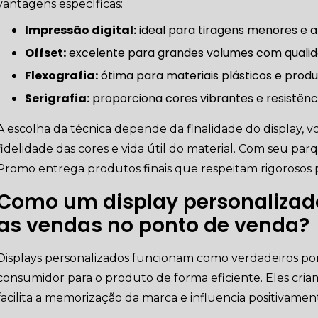
vantagens específicas:
Impressão digital:
ideal para tiragens menores e al
Offset:
excelente para grandes volumes com qualid
Flexografia:
ótima para materiais plásticos e pro
aulo
Serigrafia:
proporciona cores vibrantes e resistênci
A escolha da técnica depende da finalidade do display, 
fidelidade das cores e vida útil do material. Com seu par
Promo entrega produtos finais que respeitam rigorosos 
Como um display personaliza
as vendas no ponto de venda?
Displays personalizados funcionam como verdadeiros pon
consumidor para o produto de forma eficiente. Eles cria
facilita a memorização da marca e influencia positivam