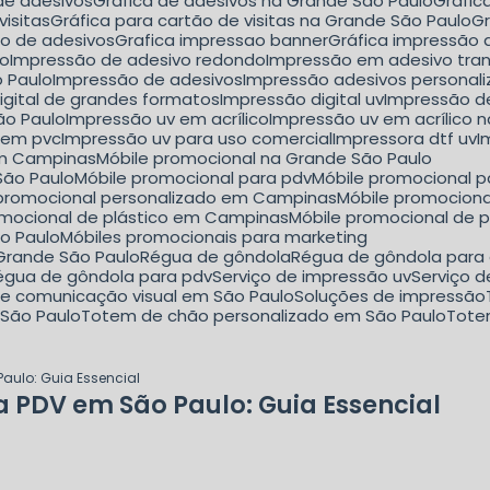
 de adesivos
Gráfica de adesivos na Grande São Paulo
Gráfi
visitas
Gráfica para cartão de visitas na Grande São Paulo
ão de adesivos
Grafica impressao banner
Gráfica impressão
lo
Impressão de adesivo redondo
Impressão em adesivo tra
o Paulo
Impressão de adesivos
Impressão adesivos personal
igital de grandes formatos
Impressão digital uv
Impressão d
ão Paulo
Impressão uv em acrílico
Impressão uv em acrílico 
 em pvc
Impressão uv para uso comercial
Impressora dtf uv
I
em Campinas
Móbile promocional na Grande São Paulo
São Paulo
Móbile promocional para pdv
Móbile promocional 
e promocional personalizado em Campinas
Móbile promocion
romocional de plástico em Campinas
Móbile promocional de 
ão Paulo
Móbiles promocionais para marketing
 Grande São Paulo
Régua de gôndola
Régua de gôndola para
Régua de gôndola para pdv
Serviço de impressão uv
Serviço 
 de comunicação visual em São Paulo
Soluções de impressão
 São Paulo
Totem de chão personalizado em São Paulo
Tot
Paulo: Guia Essencial
a PDV em São Paulo: Guia Essencial