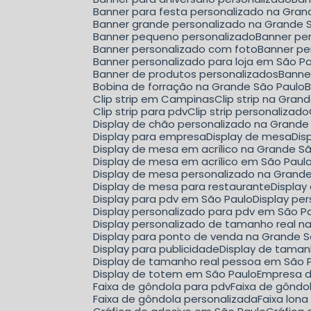
Banner para festa personalizado na Gran
Banner grande personalizado na Grande 
Banner pequeno personalizado
Banner pe
Banner personalizado com foto
Banner pe
Banner personalizado para loja em São P
Banner de produtos personalizados
Bann
Bobina de forração na Grande São Paulo
Clip strip em Campinas
Clip strip na Gra
Clip strip para pdv
Clip strip personalizado
Display de chão personalizado na Grande
Display para empresa
Display de mesa
Di
Display de mesa em acrílico na Grande S
Display de mesa em acrílico em São Paul
Display de mesa personalizado na Grand
Display de mesa para restaurante
Displa
Display para pdv em São Paulo
Display p
Display personalizado para pdv em São P
Display personalizado de tamanho real n
Display para ponto de venda na Grande 
Display para publicidade
Display de tama
Display de tamanho real pessoa em São 
Display de totem em São Paulo
Empresa 
Faixa de gôndola para pdv
Faixa de gônd
Faixa de gôndola personalizada
Faixa lon