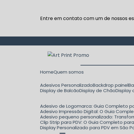
Entre em contato com um de nossos esp
Home
Quem somos
Adesivos Personalizado
Backdrop painel
B
Display de Balcão
Display de Chão
Display
Adesivo de Logomarca: Guia Completo pa
Adesivo Impressão Digital: O Guia Comple
Adesivo pequeno personalizado: Transfo
Clip Strip para PDV: O Guia Completo p
Display Personalizado para PDV em São Pa