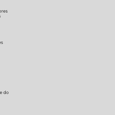
ores
s
es
 e do