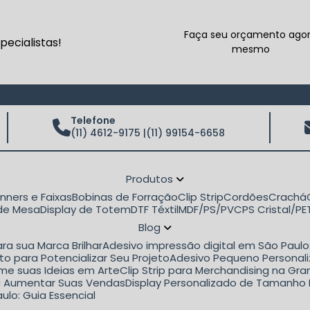
Faça seu orçamento ago
ecialistas!
mesmo
Telefone
(11) 4612-9175 |
(11) 99154-6658
Produtos
anners e Faixas
Bobinas de Forração
Clip Strip
Cordões
Crachá
 de Mesa
Display de Totem
DTF Téxtil
MDF/PS/PVC
PS Cristal/P
Blog
ra sua Marca Brilhar
Adesivo impressão digital em São Paul
to para Potencializar Seu Projeto
Adesivo Pequeno Personali
rme suas Ideias em Arte
Clip Strip para Merchandising na G
ara Aumentar Suas Vendas
Display Personalizado de Tamanho 
ulo: Guia Essencial