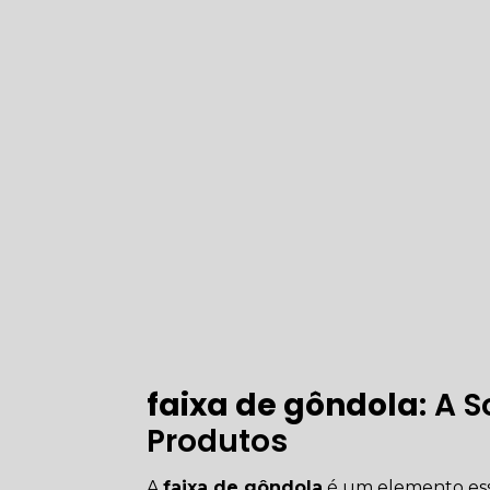
faixa de gôndola
: A 
Produtos
A
faixa de gôndola
é um elemento esse