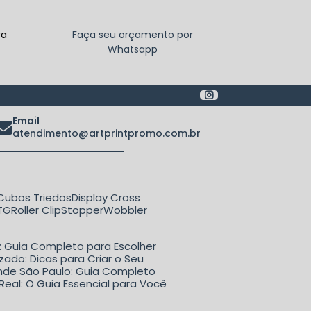
ra
Faça seu orçamento por
Whatsapp
Email
atendimento@artprintpromo.com.br
Cubos Triedos
Display Cross
ETG
Roller Clip
Stopper
Wobbler
o: Guia Completo para Escolher
zado: Dicas para Criar o Seu
rande São Paulo: Guia Completo
Real: O Guia Essencial para Você