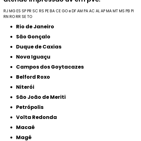
RJ
MG
ES
SP
PR
SC
RS
PE
BA
CE
GO e DF
AM
PA
AC
AL
AP
MA
MT
MS
PB
PI
RN
RO
RR
SE
TO
Rio de Janeiro
São Gonçalo
Duque de Caxias
Nova Iguaçu
Campos dos Goytacazes
Belford Roxo
Niterói
São João de Meriti
Petrópolis
Volta Redonda
Macaé
Magé