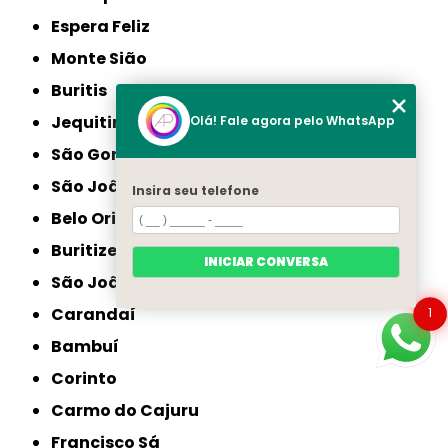
Espera Feliz
Monte Sião
Buritis
Jequitinhonha
Olá! Fale agora pelo WhatsApp
São Gonçalo do Sapucaí
São João da Ponte
Insira seu telefone
Belo Oriente
Buritizeiro
INICIAR CONVERSA
São João do Paraíso
Carandaí
1
Bambuí
Corinto
Carmo do Cajuru
Francisco Sá