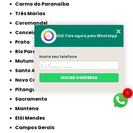
Carmo do Paranaíba
Três Marias
Coromandel
Conceição das Alagoas
Olá! Fale agora pelo WhatsApp
Prata
Rio Pardo de Minas
Insira seu telefone
Mutum
Santo Antônio do Monte
INICIAR CONVERSA
Novo Cruzeiro
Pitangui
1
Sacramento
Mantena
Elói Mendes
Campos Gerais