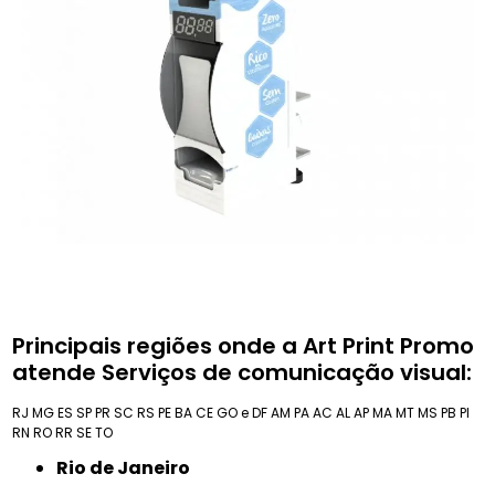
Principais regiões onde a Art Print Promo
atende Serviços de comunicação visual:
RJ
MG
ES
SP
PR
SC
RS
PE
BA
CE
GO e DF
AM
PA
AC
AL
AP
MA
MT
MS
PB
PI
RN
RO
RR
SE
TO
Rio de Janeiro