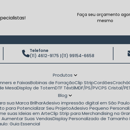
Faça seu orçamento ago
ecialistas!
mesmo
Telefone
(11) 4612-9175 |
(11) 99154-6658
Produtos
anners e Faixas
Bobinas de Forração
Clip Strip
Cordões
Crachá
 de Mesa
Display de Totem
DTF Téxtil
MDF/PS/PVC
PS Cristal/P
Blog
ra sua Marca Brilhar
Adesivo impressão digital em São Paul
to para Potencializar Seu Projeto
Adesivo Pequeno Personali
rme suas Ideias em Arte
Clip Strip para Merchandising na G
ara Aumentar Suas Vendas
Display Personalizado de Tamanho 
ulo: Guia Essencial