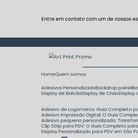
Entre em contato com um de nossos esp
Home
Quem somos
Adesivos Personalizado
Backdrop painel
B
Display de Balcão
Display de Chão
Display
Adesivo de Logomarca: Guia Completo pa
Adesivo Impressão Digital: O Guia Comple
Adesivo pequeno personalizado: Transfo
Clip Strip para PDV: O Guia Completo p
Display Personalizado para PDV em São Pa