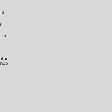
al
s,
m um
ntar
aindo