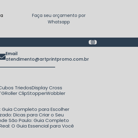
ra
Faça seu orçamento por
Whatsapp
Email
atendimento@artprintpromo.com.br
Cubos Triedos
Display Cross
ETG
Roller Clip
Stopper
Wobbler
o: Guia Completo para Escolher
zado: Dicas para Criar o Seu
rande São Paulo: Guia Completo
Real: O Guia Essencial para Você