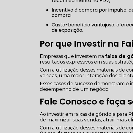
reconhecimento no PDV;
Incentivo à compra por impulso: despertam o desejo de consumo no momento da decisão de
compra;
Custo-benefício vantajoso: oferecem alto impacto visual com baixo investimento em materiais
de exposição.
Por que Investir na F
Empresas que investem na
faixa de g
resultados expressivos em suas estraté
Com a utilização desses materiais de c
vendas, uma maior interação dos clien
Esses casos de sucesso demonstram o i
desempenho de um negócio.
Fale Conosco e faça 
Ao investir em faixas de gôndola para
de maximizar suas vendas, atrair mais c
Com a utilização desses materiais de co