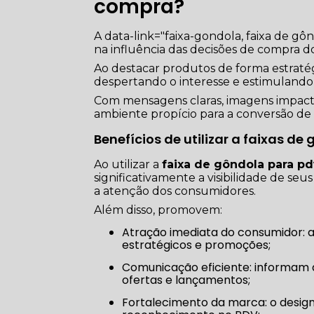
compra?
A data-link="faixa-gondola, faixa de 
na influência das decisões de compra 
Ao destacar produtos de forma estratégi
despertando o interesse e estimulando 
Com mensagens claras, imagens impacta
ambiente propício para a conversão de
Benefícios de utilizar a faixas 
Ao utilizar a
faixa de gôndola para p
significativamente a visibilidade de se
a atenção dos consumidores.
Além disso, promovem:
Atração imediata do consumidor: as faixas de gôndola chamam a atenção para produtos
estratégicos e promoções;
Comunicação eficiente: informam de forma rápida e direta, facilitando a identificação de
ofertas e lançamentos;
Fortalecimento da marca: o design personalizado reforça a identidade visual e aumenta o