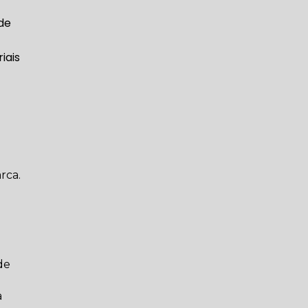
rca.
de
a