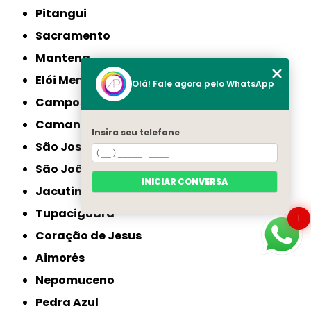
Pitangui
Sacramento
Mantena
Elói Mendes
Olá! Fale agora pelo WhatsApp
Campos Gerais
Camanducaia
Insira seu telefone
São José da Lapa
São João Nepomuceno
INICIAR CONVERSA
Jacutinga
Tupaciguara
1
Coração de Jesus
Aimorés
Nepomuceno
Pedra Azul