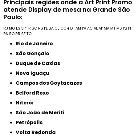
Principais regiões onde a Art Print Promo
atende Display de mesa na Grande São
Paulo:
RJ
MG
ES
SP
PR
SC
RS
PE
BA
CE
GO e DF
AM
PA
AC
AL
AP
MA
MT
MS
PB
PI
RN
RO
RR
SE
TO
Rio de Janeiro
São Gonçalo
Duque de Caxias
Nova Iguaçu
Campos dos Goytacazes
Belford Roxo
Niterói
São João de Meriti
Petrópolis
Volta Redonda