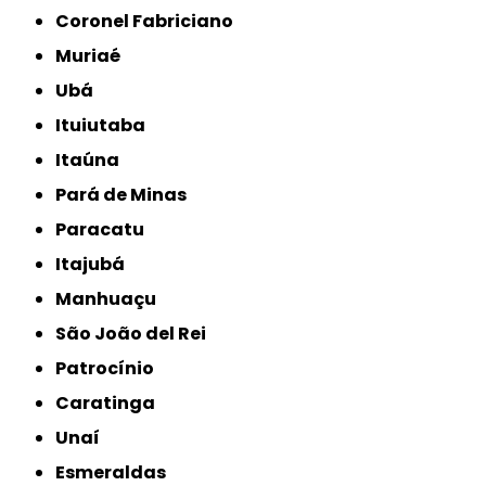
Coronel Fabriciano
Muriaé
Ubá
Ituiutaba
Itaúna
Pará de Minas
Paracatu
Itajubá
Manhuaçu
São João del Rei
Patrocínio
Caratinga
Unaí
Esmeraldas