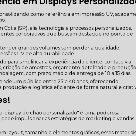
rência em Displays Personaliza
 consolidando como referência em impressão UV, acabam
io.
Cotia (SP), alia tecnologia a processos personalizados,
lientes corporativos que buscam destaque no ponto de
 atender grandes volumes sem perder a qualidade,
sões UV de alta durabilidade.
para simplificar a experiência do cliente: contato via
es, criação de amostras, orçamento detalhado e produçã
balagem, com prazo médio de entrega de 10 a 15 dias.
tende um público entre 25 e 40 anos, oferecendo
 produção e logística eficiente de forma natural e criati
es!
o, display de chão personalizado" é uma poderosa
pode impulsionar as estratégias de marketing e vendas
em layout, tamanho e elementos gráficos, esses materiais