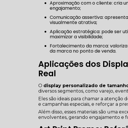
Aproximação com o cliente: cria uma experiência visual realista que desperta curiosidade e
engajamento;
Comunicação assertiva: apresenta mensagens promocionais de forma direta, clara e
visualmente atrativa;
Aplicação estratégica: pode ser utilizado em eventos, lojas, feiras e lançamentos para
maximizar a visibilidade;
Fortalecimento da marca: valoriza a identidade visual da empresa e reforça o reconhecimento
da marca no ponto de venda.
Aplicações dos Displ
Real
O
display personalizado de tamanho
diversos segmentos, como varejo, event
Eles são ideais para chamar a atenção
e campanhas especiais, e reforçar a p
Além disso, esses materiais são uma exc
envolventes, gerando engajamento e f