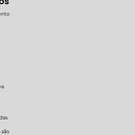
dos
ento
o
va.
 das
 são