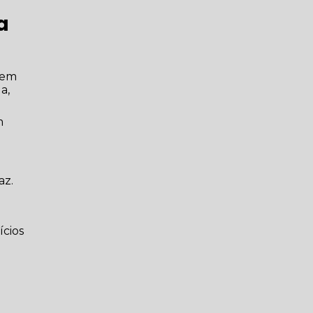
a
 em
a,
m
az.
ícios