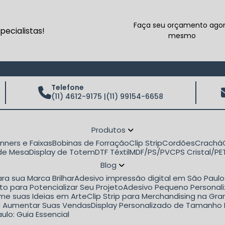
Faça seu orçamento ago
ecialistas!
mesmo
Telefone
(11) 4612-9175 |
(11) 99154-6658
Produtos
anners e Faixas
Bobinas de Forração
Clip Strip
Cordões
Crachá
 de Mesa
Display de Totem
DTF Téxtil
MDF/PS/PVC
PS Cristal/P
Blog
ra sua Marca Brilhar
Adesivo impressão digital em São Paul
to para Potencializar Seu Projeto
Adesivo Pequeno Personali
rme suas Ideias em Arte
Clip Strip para Merchandising na G
ara Aumentar Suas Vendas
Display Personalizado de Tamanho 
ulo: Guia Essencial