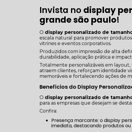
Invista no
display pe
grande são paulo
!
O
display personalizado de tamanho
escala natural para promover produtos
vitrines e eventos corporativos.
Produzidos com impressão de alta defin
durabilidade, aplicação prática e impact
Totalmente personalizáveis em layout,
atraem clientes, reforçam identidade 
memoráveis e fortalecendo ações de me
Benefícios do Display Personali
O
display personalizado de tamanho
para as empresas que desejam se dest
Confira:
Presença marcante: o display personalizado em tamanho real chama atenção de forma
imediata, destacando produtos o