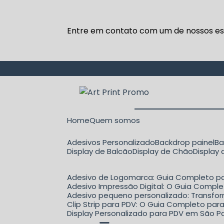
Entre em contato com um de nossos esp
Home
Quem somos
Adesivos Personalizado
Backdrop painel
B
Display de Balcão
Display de Chão
Display
Adesivo de Logomarca: Guia Completo pa
Adesivo Impressão Digital: O Guia Comple
Adesivo pequeno personalizado: Transfo
Clip Strip para PDV: O Guia Completo p
Display Personalizado para PDV em São Pa