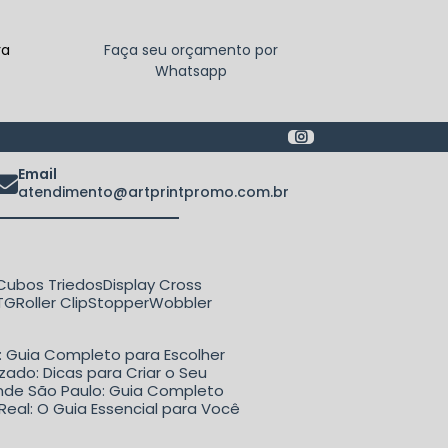
ra
Faça seu orçamento por
Whatsapp
Email
atendimento@artprintpromo.com.br
Cubos Triedos
Display Cross
ETG
Roller Clip
Stopper
Wobbler
o: Guia Completo para Escolher
zado: Dicas para Criar o Seu
rande São Paulo: Guia Completo
Real: O Guia Essencial para Você