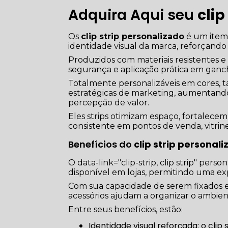
Adquira Aqui seu
clip
Os
clip strip personalizado
é um item
identidade visual da marca, reforçand
Produzidos com materiais resistentes 
segurança e aplicação prática em gancho
Totalmente personalizáveis em cores, 
estratégicas de marketing, aumentando
percepção de valor.
Eles strips otimizam espaço, fortalec
consistente em pontos de venda, vitrine
Benefícios do
clip strip personal
O data-link="clip-strip, clip strip" pe
disponível em lojas, permitindo uma exp
Com sua capacidade de serem fixados em
acessórios ajudam a organizar o ambient
Entre seus benefícios, estão:
Identidade visual reforçada: o clip strip valoriza a marca com cores, logotipo e mensagens