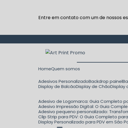
Entre em contato com um de nossos esp
Home
Quem somos
Adesivos Personalizado
Backdrop painel
B
Display de Balcão
Display de Chão
Display
Adesivo de Logomarca: Guia Completo pa
Adesivo Impressão Digital: O Guia Comple
Adesivo pequeno personalizado: Transfo
Clip Strip para PDV: O Guia Completo p
Display Personalizado para PDV em São Pa