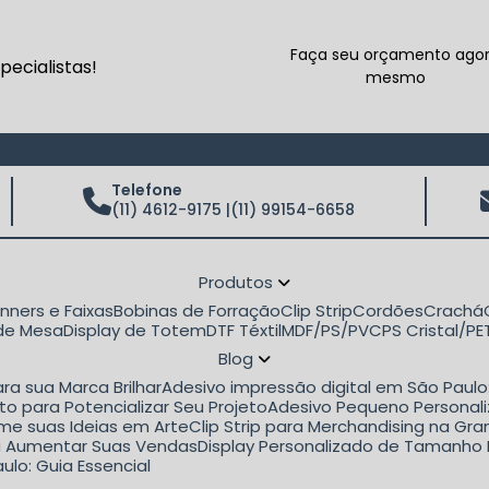
Faça seu orçamento ago
ecialistas!
mesmo
Telefone
(11) 4612-9175 |
(11) 99154-6658
Produtos
anners e Faixas
Bobinas de Forração
Clip Strip
Cordões
Crachá
 de Mesa
Display de Totem
DTF Téxtil
MDF/PS/PVC
PS Cristal/P
Blog
ra sua Marca Brilhar
Adesivo impressão digital em São Paul
to para Potencializar Seu Projeto
Adesivo Pequeno Personali
rme suas Ideias em Arte
Clip Strip para Merchandising na G
ara Aumentar Suas Vendas
Display Personalizado de Tamanho 
ulo: Guia Essencial