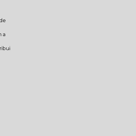
 de
m a
ribui