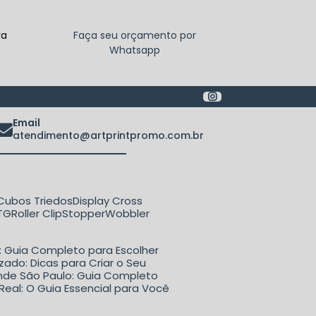
ra
Faça seu orçamento por
Whatsapp
Email
atendimento@artprintpromo.com.br
Cubos Triedos
Display Cross
ETG
Roller Clip
Stopper
Wobbler
o: Guia Completo para Escolher
zado: Dicas para Criar o Seu
rande São Paulo: Guia Completo
Real: O Guia Essencial para Você