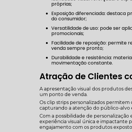
próprias;
Exposição diferenciada: destaca produtos de forma organizada e atraente, chamando atenção
do consumidor;
Versatilidade de uso: pode ser aplicado em gôndolas, prateleiras, displays ou áreas
promocionais;
Facilidade de reposição: permite reorganizar produtos rapidamente, mantendo o ponto de
venda sempre pronto;
Durabilidade e resistência: materiais de qualidade promovem longa vida útil, suportando peso e
movimentação constante.
Atração de Clientes 
A apresentação visual dos produtos d
um ponto de venda.
Os clip strips personalizados permitem 
capturando a atenção do público-alvo 
Com a possibilidade de personalização 
experiência visual única e impactante 
engajamento com os produtos exposto