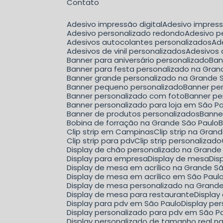
Contato
Adesivo impressão digital
Adesivo impres
Adesivo personalizado redondo
Adesivo 
Adesivos autocolantes personalizados
A
Adesivos de vinil personalizados
Adesivos
Banner para aniversário personalizado
Ba
Banner para festa personalizado na Gran
Banner grande personalizado na Grande 
Banner pequeno personalizado
Banner pe
Banner personalizado com foto
Banner pe
Banner personalizado para loja em São P
Banner de produtos personalizados
Bann
Bobina de forração na Grande São Paulo
Clip strip em Campinas
Clip strip na Gra
Clip strip para pdv
Clip strip personalizado
Display de chão personalizado na Grande
Display para empresa
Display de mesa
Di
Display de mesa em acrílico na Grande S
Display de mesa em acrílico em São Paul
Display de mesa personalizado na Grand
Display de mesa para restaurante
Displa
Display para pdv em São Paulo
Display p
Display personalizado para pdv em São P
Display personalizado de tamanho real n