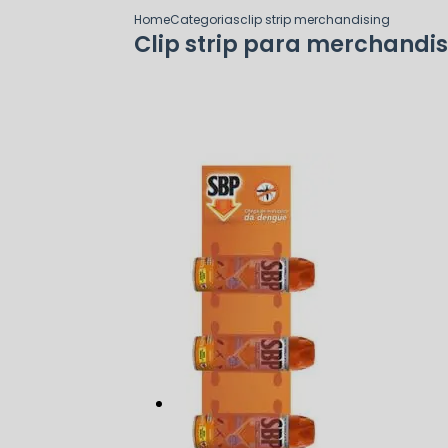
Home
Categorias
clip strip merchandising
Clip strip para merchandi