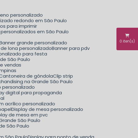
ueno personalizado
alizado redondo em São Paulo
dos para imprimir
il personalizados em São Paulo
0
iten(s)
Banner grande personalizado
r de lona personalizado
Banner para pdv
sonalizado para festa
nde São Paulo
de vendas
ampinas
Cantoneira de gôndola
Clip strip
erchandising na Grande São Paulo
ão personalizado
play digital para propaganda
tal
m acrílico personalizado
papel
Display de mesa personalizado
splay de mesa em pvc
a Grande São Paulo
nde São Paulo
em São Paulo
Display para ponto de venda