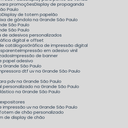
y para promoções
Display de propaganda
São Paulo
o
Display de totem papelão
aixa de gôndola na Grande São Paulo
ande São Paulo
ande São Paulo
ca de adesivos personalizados
Gráfica digital e offset
 de catálogos
Gráfica de impressão digital
nsparente
Impressão em adesivo vinil
izados
Impressão de banner
e papel adesivo
na Grande São Paulo
mpressora dtf uv na Grande São Paulo
para pdv na Grande São Paulo
al personalizado na Grande São Paulo
plástico na Grande São Paulo
 expositores
de impressão uv na Grande São Paulo
Totem de chão personalizado
em de display de chão