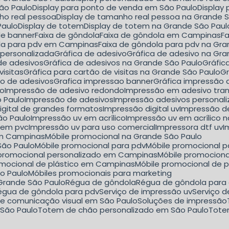
São Paulo
Display para ponto de venda em São Paulo
Displa
nho real pessoa
Display de tamanho real pessoa na Grande 
Paulo
Display de totem
Display de totem na Grande São Paul
de banner
Faixa de gôndola
Faixa de gôndola em Campinas
F
ola para pdv em Campinas
Faixa de gôndola para pdv na Gr
a personalizada
Gráfica de adesivo
Gráfica de adesivo na Gr
 de adesivos
Gráfica de adesivos na Grande São Paulo
Gráfi
visitas
Gráfica para cartão de visitas na Grande São Paulo
ão de adesivos
Grafica impressao banner
Gráfica impressão
lo
Impressão de adesivo redondo
Impressão em adesivo tra
o Paulo
Impressão de adesivos
Impressão adesivos personal
igital de grandes formatos
Impressão digital uv
Impressão d
ão Paulo
Impressão uv em acrílico
Impressão uv em acrílico 
 em pvc
Impressão uv para uso comercial
Impressora dtf uv
I
em Campinas
Móbile promocional na Grande São Paulo
São Paulo
Móbile promocional para pdv
Móbile promocional 
e promocional personalizado em Campinas
Móbile promocion
romocional de plástico em Campinas
Móbile promocional de 
ão Paulo
Móbiles promocionais para marketing
 Grande São Paulo
Régua de gôndola
Régua de gôndola para
Régua de gôndola para pdv
Serviço de impressão uv
Serviço 
 de comunicação visual em São Paulo
Soluções de impressão
 São Paulo
Totem de chão personalizado em São Paulo
Tot