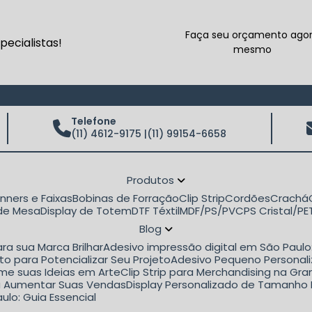
Faça seu orçamento ago
ecialistas!
mesmo
Telefone
(11) 4612-9175 |
(11) 99154-6658
Produtos
anners e Faixas
Bobinas de Forração
Clip Strip
Cordões
Crachá
 de Mesa
Display de Totem
DTF Téxtil
MDF/PS/PVC
PS Cristal/P
Blog
ra sua Marca Brilhar
Adesivo impressão digital em São Paul
to para Potencializar Seu Projeto
Adesivo Pequeno Personali
rme suas Ideias em Arte
Clip Strip para Merchandising na G
ara Aumentar Suas Vendas
Display Personalizado de Tamanho 
ulo: Guia Essencial