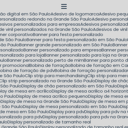
são digital em São Paulo
Adesivo de logomarca
Adesivo peq
personalizado redondo na Grande São Paulo
Adesivo person
desivos personalizados para empresas
Adesivos personaliza
 de vinil personalizados na Grande São Paulo
Adesivos de vin
nner corporativo
Banner para festa personalizado
de São Paulo
Banner para festa personalizado em São Paulo
São Paulo
Banner grande personalizado em São Paulo
Banne
rsonalizado
Banner personalizado para empresa
Banner per
rsonalizado para loja
Banner personalizado para loja na Gra
aulo
Banner personalizado perto de mim
Banner para ponto 
er promocional
Bobina de forração
Bobina de forração em C
Bobina de forração de pdv
Bobina de forração personalizada
nde São Paulo
Clip strip para merchandising
Clip strip para m
Clip strip personalizado na Grande São Paulo
Display de ch
 São Paulo
Display de chão personalizado em São Paulo
Dis
splay de mesa em acrílico
Display de mesa acrilico a4 horizon
ão Paulo
Display de mesa acrílico pequeno
Display de mesa e
o
Display de mesa na Grande São Paulo
Display de mesa em 
e São Paulo
Display de mesa personalizado em São Paulo
Di
y de mesa em São Paulo
Display para pdv
Display para pdv n
ersonalizado para pdv
Display personalizado para pdv na Gra
aulo
Display personalizado de tamanho real
a Grande São Paulo
Display personalizado de tamanho real 