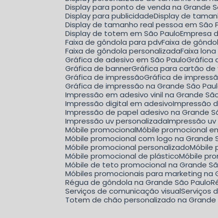
Display para ponto de venda na Grande 
Display para publicidade
Display de tama
Display de tamanho real pessoa em São 
Display de totem em São Paulo
Empresa 
Faixa de gôndola para pdv
Faixa de gônd
Faixa de gôndola personalizada
Faixa lon
Gráfica de adesivo em São Paulo
Gráfica
Gráfica de banner
Gráfica para cartão de 
Gráfica de impressão
Gráfica de impress
Gráfica de impressão na Grande São Pau
Impressão em adesivo vinil na Grande Sã
Impressão digital em adesivo
Impressão d
Impressão de papel adesivo na Grande S
Impressão uv personalizada
Impressão uv
Móbile promocional
Móbile promocional 
Móbile promocional com logo na Grande 
Móbile promocional personalizado
Móbil
Móbile promocional de plástico
Móbile p
Móbile de teto promocional na Grande S
Móbiles promocionais para marketing na
Régua de gôndola na Grande São Paulo
Serviços de comunicação visual
Serviços
Totem de chão personalizado na Grande