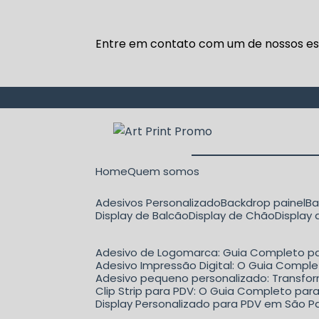
Entre em contato com um de nossos esp
Home
Quem somos
Adesivos Personalizado
Backdrop painel
B
Display de Balcão
Display de Chão
Display
Adesivo de Logomarca: Guia Completo pa
Adesivo Impressão Digital: O Guia Comple
Adesivo pequeno personalizado: Transfo
Clip Strip para PDV: O Guia Completo p
Display Personalizado para PDV em São Pa