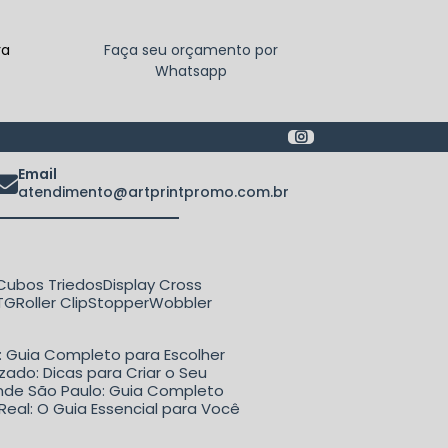
ra
Faça seu orçamento por
Whatsapp
Email
atendimento@artprintpromo.com.br
Cubos Triedos
Display Cross
ETG
Roller Clip
Stopper
Wobbler
o: Guia Completo para Escolher
zado: Dicas para Criar o Seu
rande São Paulo: Guia Completo
Real: O Guia Essencial para Você