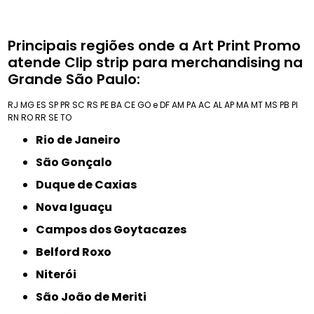
Principais regiões onde a Art Print Promo
atende Clip strip para merchandising na
Grande São Paulo:
RJ
MG
ES
SP
PR
SC
RS
PE
BA
CE
GO e DF
AM
PA
AC
AL
AP
MA
MT
MS
PB
PI
RN
RO
RR
SE
TO
Rio de Janeiro
São Gonçalo
Duque de Caxias
Nova Iguaçu
Campos dos Goytacazes
Belford Roxo
Niterói
São João de Meriti