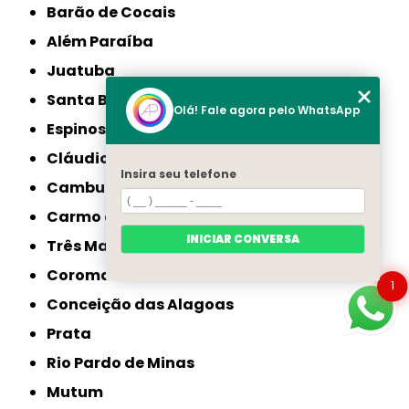
Barão de Cocais
Além Paraíba
Juatuba
Santa Bárbara
Olá! Fale agora pelo WhatsApp
Espinosa
Cláudio
Insira seu telefone
Cambuí
Carmo do Paranaíba
INICIAR CONVERSA
Três Marias
Coromandel
1
Conceição das Alagoas
Prata
Rio Pardo de Minas
Mutum