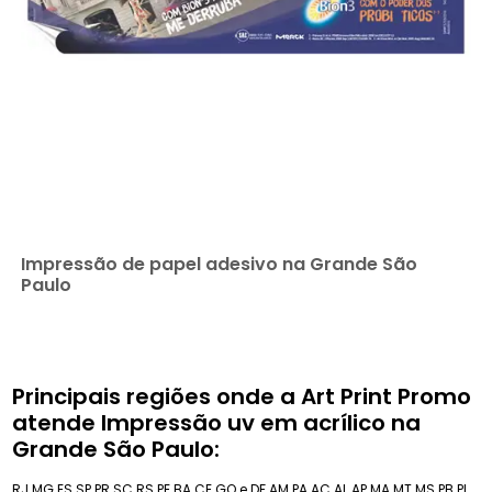
Impressão de papel adesivo na Grande São
Paulo
Principais regiões onde a Art Print Promo
atende Impressão uv em acrílico na
Grande São Paulo:
RJ
MG
ES
SP
PR
SC
RS
PE
BA
CE
GO e DF
AM
PA
AC
AL
AP
MA
MT
MS
PB
PI