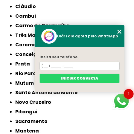
Cláudio
Cambuí
Carmo do Paranaíba
Três Marias
Olá! Fale agora pelo WhatsApp
Coromandel
Conceição das Alagoas
Insira seu telefone
Prata
Rio Pardo de Minas
INICIAR CONVERSA
Mutum
Santo Antônio do Monte
1
Novo Cruzeiro
Pitangui
Sacramento
Mantena