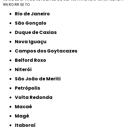
RN
RO
RR
SE
TO
Rio de Janeiro
São Gonçalo
Duque de Caxias
Nova Iguaçu
Campos dos Goytacazes
Belford Roxo
Niterói
São João de Meriti
Petrópolis
Volta Redonda
Macaé
Magé
Itaboraí