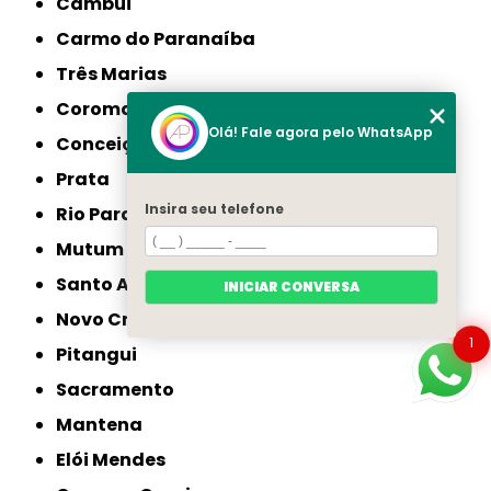
Cambuí
Carmo do Paranaíba
Três Marias
Coromandel
Olá! Fale agora pelo WhatsApp
Conceição das Alagoas
Prata
Insira seu telefone
Rio Pardo de Minas
Mutum
Santo Antônio do Monte
INICIAR CONVERSA
Novo Cruzeiro
1
Pitangui
Sacramento
Mantena
Elói Mendes