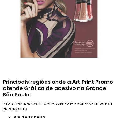
Principais regiões onde a Art Print Promo
atende Gráfica de adesivo na Grande
São Paulo:
RJ
MG
ES
SP
PR
SC
RS
PE
BA
CE
GO e DF
AM
PA
AC
AL
AP
MA
MT
MS
PB
PI
RN
RO
RR
SE
TO
Rio de Janeiro