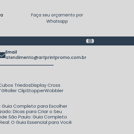
ra
Faça seu orçamento por
Whatsapp
Email
atendimento@artprintpromo.com.br
Cubos Triedos
Display Cross
ETG
Roller Clip
Stopper
Wobbler
o: Guia Completo para Escolher
zado: Dicas para Criar o Seu
rande São Paulo: Guia Completo
Real: O Guia Essencial para Você