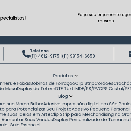
Faça seu orçamento ago
ecialistas!
mesmo
Telefone
(11) 4612-9175 |
(11) 99154-6658
Produtos
anners e Faixas
Bobinas de Forração
Clip Strip
Cordões
Crachá
 de Mesa
Display de Totem
DTF Téxtil
MDF/PS/PVC
PS Cristal/P
Blog
ra sua Marca Brilhar
Adesivo impressão digital em São Paul
to para Potencializar Seu Projeto
Adesivo Pequeno Personali
rme suas Ideias em Arte
Clip Strip para Merchandising na G
ara Aumentar Suas Vendas
Display Personalizado de Tamanho 
ulo: Guia Essencial