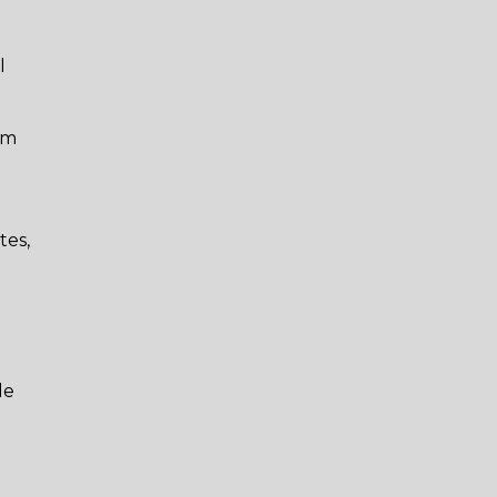
l
em
tes,
de