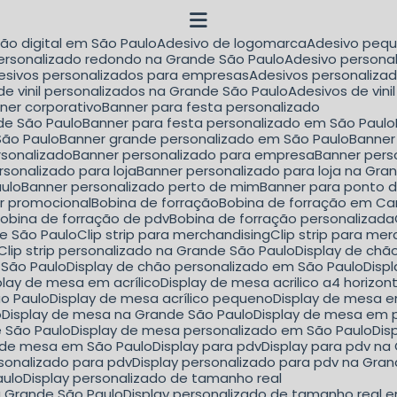
são digital em São Paulo
Adesivo de logomarca
Adesivo peq
personalizado redondo na Grande São Paulo
Adesivo person
desivos personalizados para empresas
Adesivos personaliza
 de vinil personalizados na Grande São Paulo
Adesivos de vin
nner corporativo
Banner para festa personalizado
de São Paulo
Banner para festa personalizado em São Paulo
São Paulo
Banner grande personalizado em São Paulo
Banne
rsonalizado
Banner personalizado para empresa
Banner per
rsonalizado para loja
Banner personalizado para loja na Gra
aulo
Banner personalizado perto de mim
Banner para ponto 
er promocional
Bobina de forração
Bobina de forração em C
Bobina de forração de pdv
Bobina de forração personalizada
nde São Paulo
Clip strip para merchandising
Clip strip para m
Clip strip personalizado na Grande São Paulo
Display de ch
 São Paulo
Display de chão personalizado em São Paulo
Dis
splay de mesa em acrílico
Display de mesa acrilico a4 horizon
ão Paulo
Display de mesa acrílico pequeno
Display de mesa e
o
Display de mesa na Grande São Paulo
Display de mesa em 
e São Paulo
Display de mesa personalizado em São Paulo
Di
y de mesa em São Paulo
Display para pdv
Display para pdv n
ersonalizado para pdv
Display personalizado para pdv na Gra
aulo
Display personalizado de tamanho real
a Grande São Paulo
Display personalizado de tamanho real 