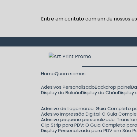
Entre em contato com um de nossos esp
Home
Quem somos
Adesivos Personalizado
Backdrop painel
B
Display de Balcão
Display de Chão
Display
Adesivo de Logomarca: Guia Completo pa
Adesivo Impressão Digital: O Guia Comple
Adesivo pequeno personalizado: Transfo
Clip Strip para PDV: O Guia Completo p
Display Personalizado para PDV em São Pa