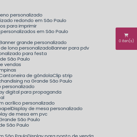
ueno personalizado
alizado redondo em São Paulo
dos para imprimir
il personalizados em São Paulo
0
iten(s)
Banner grande personalizado
r de lona personalizado
Banner para pdv
sonalizado para festa
nde São Paulo
de vendas
ampinas
Cantoneira de gôndola
Clip strip
erchandising na Grande São Paulo
ão personalizado
play digital para propaganda
tal
m acrílico personalizado
papel
Display de mesa personalizado
splay de mesa em pvc
a Grande São Paulo
nde São Paulo
em São Paulo
Display para ponto de venda