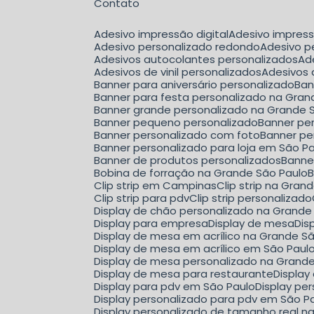
Contato
Adesivo impressão digital
Adesivo impres
Adesivo personalizado redondo
Adesivo 
Adesivos autocolantes personalizados
A
Adesivos de vinil personalizados
Adesivos
Banner para aniversário personalizado
Ba
Banner para festa personalizado na Gran
Banner grande personalizado na Grande 
Banner pequeno personalizado
Banner pe
Banner personalizado com foto
Banner pe
Banner personalizado para loja em São P
Banner de produtos personalizados
Bann
Bobina de forração na Grande São Paulo
Clip strip em Campinas
Clip strip na Gra
Clip strip para pdv
Clip strip personalizado
Display de chão personalizado na Grande
Display para empresa
Display de mesa
Di
Display de mesa em acrílico na Grande S
Display de mesa em acrílico em São Paul
Display de mesa personalizado na Grand
Display de mesa para restaurante
Displa
Display para pdv em São Paulo
Display p
Display personalizado para pdv em São P
Display personalizado de tamanho real n