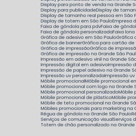
Display para ponto de venda na Grande 
Display para publicidade
Display de tama
Display de tamanho real pessoa em São 
Display de totem em São Paulo
Empresa 
Faixa de gôndola para pdv
Faixa de gônd
Faixa de gôndola personalizada
Faixa lon
Gráfica de adesivo em São Paulo
Gráfica
Gráfica de banner
Gráfica para cartão de 
Gráfica de impressão
Gráfica de impress
Gráfica de impressão na Grande São Pau
Impressão em adesivo vinil na Grande Sã
Impressão digital em adesivo
Impressão d
Impressão de papel adesivo na Grande S
Impressão uv personalizada
Impressão uv
Móbile promocional
Móbile promocional 
Móbile promocional com logo na Grande 
Móbile promocional personalizado
Móbil
Móbile promocional de plástico
Móbile p
Móbile de teto promocional na Grande S
Móbiles promocionais para marketing na
Régua de gôndola na Grande São Paulo
Serviços de comunicação visual
Serviços
Totem de chão personalizado na Grande