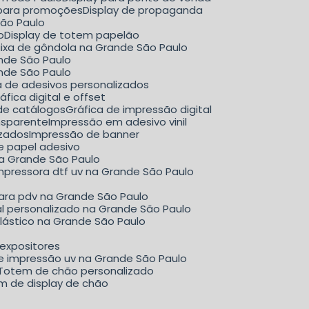
y para promoções
Display de propaganda
São Paulo
o
Display de totem papelão
aixa de gôndola na Grande São Paulo
ande São Paulo
ande São Paulo
ca de adesivos personalizados
Gráfica digital e offset
 de catálogos
Gráfica de impressão digital
nsparente
Impressão em adesivo vinil
izados
Impressão de banner
e papel adesivo
na Grande São Paulo
mpressora dtf uv na Grande São Paulo
para pdv na Grande São Paulo
al personalizado na Grande São Paulo
plástico na Grande São Paulo
 expositores
de impressão uv na Grande São Paulo
Totem de chão personalizado
em de display de chão