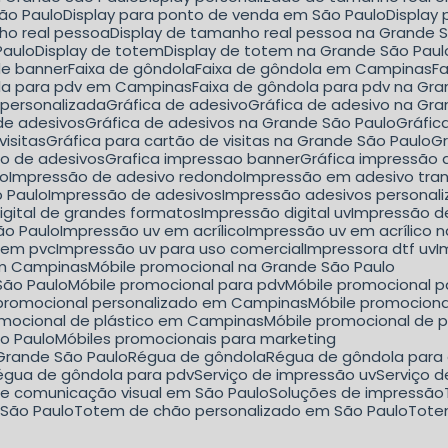
São Paulo
Display para ponto de venda em São Paulo
Displa
nho real pessoa
Display de tamanho real pessoa na Grande 
Paulo
Display de totem
Display de totem na Grande São Paul
de banner
Faixa de gôndola
Faixa de gôndola em Campinas
F
ola para pdv em Campinas
Faixa de gôndola para pdv na Gr
a personalizada
Gráfica de adesivo
Gráfica de adesivo na Gr
 de adesivos
Gráfica de adesivos na Grande São Paulo
Gráfi
visitas
Gráfica para cartão de visitas na Grande São Paulo
ão de adesivos
Grafica impressao banner
Gráfica impressão
lo
Impressão de adesivo redondo
Impressão em adesivo tra
o Paulo
Impressão de adesivos
Impressão adesivos personal
igital de grandes formatos
Impressão digital uv
Impressão d
ão Paulo
Impressão uv em acrílico
Impressão uv em acrílico 
 em pvc
Impressão uv para uso comercial
Impressora dtf uv
I
em Campinas
Móbile promocional na Grande São Paulo
São Paulo
Móbile promocional para pdv
Móbile promocional 
e promocional personalizado em Campinas
Móbile promocion
romocional de plástico em Campinas
Móbile promocional de 
ão Paulo
Móbiles promocionais para marketing
 Grande São Paulo
Régua de gôndola
Régua de gôndola para
Régua de gôndola para pdv
Serviço de impressão uv
Serviço 
 de comunicação visual em São Paulo
Soluções de impressão
 São Paulo
Totem de chão personalizado em São Paulo
Tot