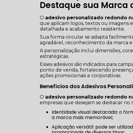
Destaque sua Marca c
O
adesivo personalizado redondo n
que aplicam logos, textos ou imagens 
detalhada e acabamento resistente.
Sua forma circular se adapta facilment
agradável, reconhecimento da marca e 
A personalização inclui dimensões, co
estratégicas.
Esses adesivos são indicados para camp
ponto de venda, fortalecendo presença
ações promocionais e corporativas.
Benefícios dos Adesivos Persona
O
adesivo personalizado redondo n
empresas que desejam se destacar no 
Identidade visual destacada: o formato redondo chama atenção e valoriza o logotipo, tornando
a marca mais memorável;
Aplicação versátil: pode ser utilizado em produtos, embalagens, brindes e materiais
promocionais de diversos tipos;