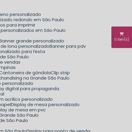
ueno personalizado
alizado redondo em São Paulo
dos para imprimir
il personalizados em São Paulo
0
iten(s)
Banner grande personalizado
r de lona personalizado
Banner para pdv
sonalizado para festa
nde São Paulo
de vendas
ampinas
Cantoneira de gôndola
Clip strip
erchandising na Grande São Paulo
ão personalizado
play digital para propaganda
tal
m acrílico personalizado
papel
Display de mesa personalizado
splay de mesa em pvc
a Grande São Paulo
nde São Paulo
em São Paulo
Display para ponto de venda