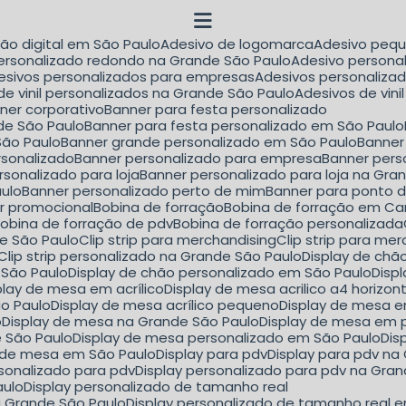
são digital em São Paulo
Adesivo de logomarca
Adesivo peq
personalizado redondo na Grande São Paulo
Adesivo person
desivos personalizados para empresas
Adesivos personaliza
 de vinil personalizados na Grande São Paulo
Adesivos de vin
nner corporativo
Banner para festa personalizado
de São Paulo
Banner para festa personalizado em São Paulo
São Paulo
Banner grande personalizado em São Paulo
Banne
rsonalizado
Banner personalizado para empresa
Banner per
rsonalizado para loja
Banner personalizado para loja na Gra
aulo
Banner personalizado perto de mim
Banner para ponto 
er promocional
Bobina de forração
Bobina de forração em C
Bobina de forração de pdv
Bobina de forração personalizada
nde São Paulo
Clip strip para merchandising
Clip strip para m
Clip strip personalizado na Grande São Paulo
Display de ch
 São Paulo
Display de chão personalizado em São Paulo
Dis
splay de mesa em acrílico
Display de mesa acrilico a4 horizon
ão Paulo
Display de mesa acrílico pequeno
Display de mesa e
o
Display de mesa na Grande São Paulo
Display de mesa em 
e São Paulo
Display de mesa personalizado em São Paulo
Di
y de mesa em São Paulo
Display para pdv
Display para pdv n
ersonalizado para pdv
Display personalizado para pdv na Gra
aulo
Display personalizado de tamanho real
a Grande São Paulo
Display personalizado de tamanho real 