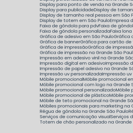
Display para ponto de venda na Grande 
Display para publicidade
Display de tama
Display de tamanho real pessoa em São 
Display de totem em São Paulo
Empresa 
Faixa de gôndola para pdv
Faixa de gônd
Faixa de gôndola personalizada
Faixa lon
Gráfica de adesivo em São Paulo
Gráfica
Gráfica de banner
Gráfica para cartão de 
Gráfica de impressão
Gráfica de impress
Gráfica de impressão na Grande São Pau
Impressão em adesivo vinil na Grande Sã
Impressão digital em adesivo
Impressão d
Impressão de papel adesivo na Grande S
Impressão uv personalizada
Impressão uv
Móbile promocional
Móbile promocional 
Móbile promocional com logo na Grande 
Móbile promocional personalizado
Móbil
Móbile promocional de plástico
Móbile p
Móbile de teto promocional na Grande S
Móbiles promocionais para marketing na
Régua de gôndola na Grande São Paulo
Serviços de comunicação visual
Serviços
Totem de chão personalizado na Grande