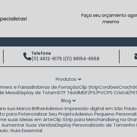
Faça seu orçamento ago
ecialistas!
mesmo
Telefone
(11) 4612-9175 |
(11) 99154-6658
Produtos
anners e Faixas
Bobinas de Forração
Clip Strip
Cordões
Crachá
 de Mesa
Display de Totem
DTF Téxtil
MDF/PS/PVC
PS Cristal/P
Blog
ra sua Marca Brilhar
Adesivo impressão digital em São Paul
to para Potencializar Seu Projeto
Adesivo Pequeno Personali
rme suas Ideias em Arte
Clip Strip para Merchandising na G
ara Aumentar Suas Vendas
Display Personalizado de Tamanho 
ulo: Guia Essencial