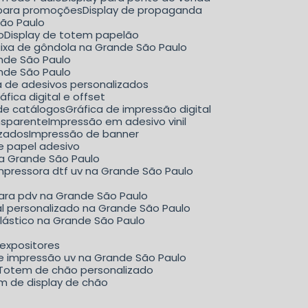
y para promoções
Display de propaganda
São Paulo
o
Display de totem papelão
aixa de gôndola na Grande São Paulo
ande São Paulo
ande São Paulo
ca de adesivos personalizados
Gráfica digital e offset
 de catálogos
Gráfica de impressão digital
nsparente
Impressão em adesivo vinil
izados
Impressão de banner
e papel adesivo
na Grande São Paulo
mpressora dtf uv na Grande São Paulo
para pdv na Grande São Paulo
al personalizado na Grande São Paulo
plástico na Grande São Paulo
 expositores
de impressão uv na Grande São Paulo
Totem de chão personalizado
em de display de chão