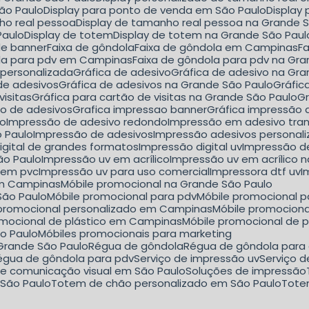
São Paulo
Display para ponto de venda em São Paulo
Displa
nho real pessoa
Display de tamanho real pessoa na Grande 
Paulo
Display de totem
Display de totem na Grande São Paul
de banner
Faixa de gôndola
Faixa de gôndola em Campinas
F
ola para pdv em Campinas
Faixa de gôndola para pdv na Gr
a personalizada
Gráfica de adesivo
Gráfica de adesivo na Gr
 de adesivos
Gráfica de adesivos na Grande São Paulo
Gráfi
visitas
Gráfica para cartão de visitas na Grande São Paulo
ão de adesivos
Grafica impressao banner
Gráfica impressão
lo
Impressão de adesivo redondo
Impressão em adesivo tra
o Paulo
Impressão de adesivos
Impressão adesivos personal
igital de grandes formatos
Impressão digital uv
Impressão d
ão Paulo
Impressão uv em acrílico
Impressão uv em acrílico 
 em pvc
Impressão uv para uso comercial
Impressora dtf uv
I
em Campinas
Móbile promocional na Grande São Paulo
São Paulo
Móbile promocional para pdv
Móbile promocional 
e promocional personalizado em Campinas
Móbile promocion
romocional de plástico em Campinas
Móbile promocional de 
ão Paulo
Móbiles promocionais para marketing
 Grande São Paulo
Régua de gôndola
Régua de gôndola para
Régua de gôndola para pdv
Serviço de impressão uv
Serviço 
 de comunicação visual em São Paulo
Soluções de impressão
 São Paulo
Totem de chão personalizado em São Paulo
Tot