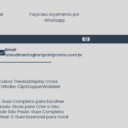
ra
Faça seu orçamento por
Whatsapp
Email
atendimento@artprintpromo.com.br
Cubos Triedos
Display Cross
ETG
Roller Clip
Stopper
Wobbler
o: Guia Completo para Escolher
zado: Dicas para Criar o Seu
rande São Paulo: Guia Completo
Real: O Guia Essencial para Você