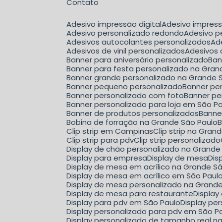
Contato
Adesivo impressão digital
Adesivo impres
Adesivo personalizado redondo
Adesivo 
Adesivos autocolantes personalizados
A
Adesivos de vinil personalizados
Adesivos
Banner para aniversário personalizado
Ba
Banner para festa personalizado na Gran
Banner grande personalizado na Grande 
Banner pequeno personalizado
Banner pe
Banner personalizado com foto
Banner pe
Banner personalizado para loja em São P
Banner de produtos personalizados
Bann
Bobina de forração na Grande São Paulo
Clip strip em Campinas
Clip strip na Gra
Clip strip para pdv
Clip strip personalizado
Display de chão personalizado na Grande
Display para empresa
Display de mesa
Di
Display de mesa em acrílico na Grande S
Display de mesa em acrílico em São Paul
Display de mesa personalizado na Grand
Display de mesa para restaurante
Displa
Display para pdv em São Paulo
Display p
Display personalizado para pdv em São P
Display personalizado de tamanho real n