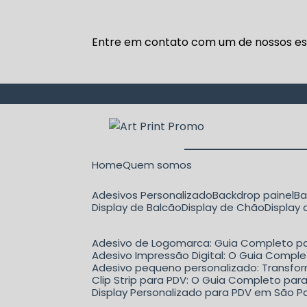
Entre em contato com um de nossos esp
Home
Quem somos
Adesivos Personalizado
Backdrop painel
B
Display de Balcão
Display de Chão
Display
Adesivo de Logomarca: Guia Completo pa
Adesivo Impressão Digital: O Guia Comple
Adesivo pequeno personalizado: Transfo
Clip Strip para PDV: O Guia Completo p
Display Personalizado para PDV em São Pa