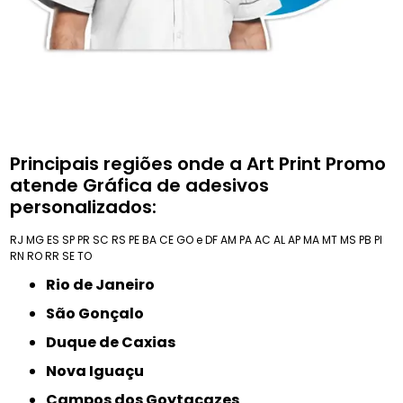
Principais regiões onde a Art Print Promo
atende Gráfica de adesivos
personalizados:
RJ
MG
ES
SP
PR
SC
RS
PE
BA
CE
GO e DF
AM
PA
AC
AL
AP
MA
MT
MS
PB
PI
RN
RO
RR
SE
TO
Rio de Janeiro
São Gonçalo
Duque de Caxias
Nova Iguaçu
Campos dos Goytacazes