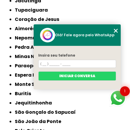
Jacutinga
Tupaciguara
Coração de Jesus
Aimorés
Olá! Fale agora pelo WhatsApp
Nepomuceno
Pedra Azul
Insira seu telefone
Minas Novas
Paraopeba
Espera Feliz
INICIAR CONVERSA
Monte Sião
1
Buritis
Jequitinhonha
São Gonçalo do Sapucaí
São João da Ponte