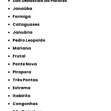
São Sebastião do Paraíso
Janaúba
Formiga
Cataguases
Januária
Pedro Leopoldo
Mariana
Frutal
Ponte Nova
Pirapora
Três Pontas
Extrema
Itabirito
Congonhas