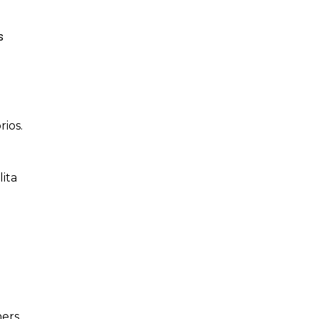
rios.
ita
ners