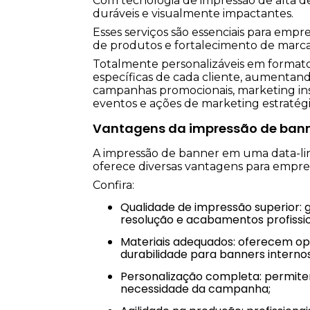
Com tecnologia de impressão de alta de
duráveis e visualmente impactantes.
Esses serviços são essenciais para emp
de produtos e fortalecimento de marca
Totalmente personalizáveis em format
específicas de cada cliente, aumentand
campanhas promocionais, marketing inst
eventos e ações de marketing estratégi
Vantagens da impressão de bann
A impressão de banner em uma data-link
oferece diversas vantagens para empr
Confira:
Qualidade de impressão superior: gráficas especializadas promovem cores vibrantes, alta
resolução e acabamentos profissio
Materiais adequados: oferecem opções resistentes a sol, chuva e vento, promovendo
durabilidade para banners internos
Personalização completa: permitem escolher tamanhos, formatos e estilos conforme a
necessidade da campanha;