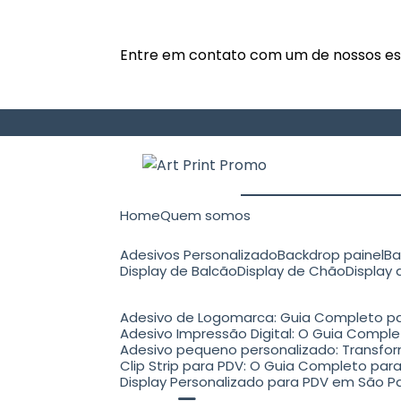
Entre em contato com um de nossos esp
Home
Quem somos
Adesivos Personalizado
Backdrop painel
B
Display de Balcão
Display de Chão
Display
Adesivo de Logomarca: Guia Completo pa
Adesivo Impressão Digital: O Guia Comple
Adesivo pequeno personalizado: Transfo
Clip Strip para PDV: O Guia Completo p
Display Personalizado para PDV em São Pa