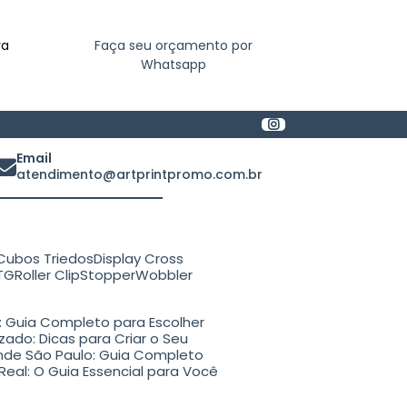
ra
Faça seu orçamento por
Whatsapp
Email
atendimento@artprintpromo.com.br
Cubos Triedos
Display Cross
ETG
Roller Clip
Stopper
Wobbler
o: Guia Completo para Escolher
zado: Dicas para Criar o Seu
rande São Paulo: Guia Completo
Real: O Guia Essencial para Você