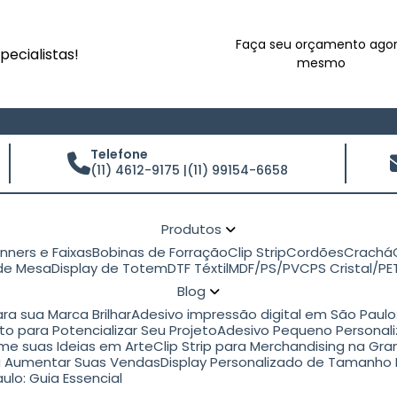
Faça seu orçamento ago
ecialistas!
mesmo
Telefone
(11) 4612-9175 |
(11) 99154-6658
Produtos
anners e Faixas
Bobinas de Forração
Clip Strip
Cordões
Crachá
 de Mesa
Display de Totem
DTF Téxtil
MDF/PS/PVC
PS Cristal/P
Blog
ra sua Marca Brilhar
Adesivo impressão digital em São Paul
to para Potencializar Seu Projeto
Adesivo Pequeno Personali
rme suas Ideias em Arte
Clip Strip para Merchandising na G
ara Aumentar Suas Vendas
Display Personalizado de Tamanho 
ulo: Guia Essencial