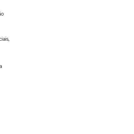
ão
ais,
a