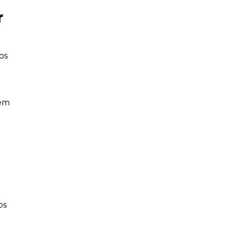
r
os
aem
os