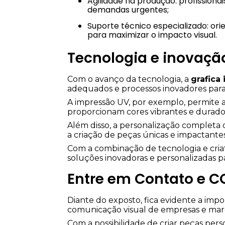
Agilidade na produção: profissionais capacitados reduzem prazos de entrega, atendendo
demandas urgentes;
Suporte técnico especializado: orientam sobre design, tipos de material e melhores práticas
para maximizar o impacto visual.
Tecnologia e inovaçã
Com o avanço da tecnologia, a
grafica
adequados e processos inovadores para a
A impressão UV, por exemplo, permite a
proporcionam cores vibrantes e durado
Além disso, a personalização completa 
a criação de peças únicas e impactant
Com a combinação de tecnologia e criat
soluções inovadoras e personalizadas 
Entre em Contato e C
Diante do exposto, fica evidente a impo
comunicação visual de empresas e mar
Com a possibilidade de criar peças per